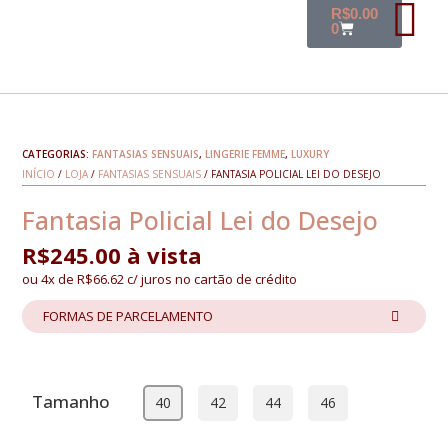
R$
0.00
0
CATEGORIAS:
FANTASIAS SENSUAIS
,
LINGERIE FEMME
,
LUXURY
INÍCIO
/
LOJA
/
FANTASIAS SENSUAIS
/ FANTASIA POLICIAL LEI DO DESEJO
Fantasia Policial Lei do Desejo
R$
245.00
à vista
ou 4x de
R$
66.62
c/ juros no cartão de crédito
FORMAS DE PARCELAMENTO
Tamanho
40
42
44
46