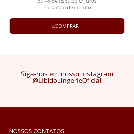
ou 4x de
R$
69.33
c/ juros
no cartão de crédito
COMPRAR
Siga-nos em nosso Instagram
@LibidoLingerieOficial
NOSSOS CONTATOS