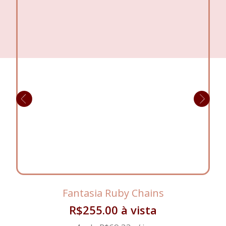
Bojo com sustentação e realce do decote
Laterais com ilhós e trançado ajustável
Acompanha cassetete como acessório
Ideal para noites temáticas, fantasias e jogos de
sedução
Fantasia Ruby Chains
R$
255.00
à vista