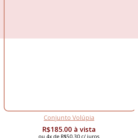
Conjunto Volúpia
R$
185.00
à vista
ou 4x de
R$
50.30
c/ juros