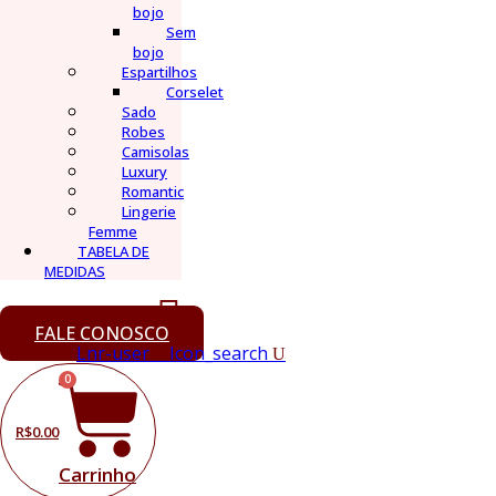
bojo
Sem
bojo
Espartilhos
Corselet
Sado
Robes
Camisolas
Luxury
Romantic
Lingerie
Femme
TABELA DE
MEDIDAS
FALE CONOSCO
Lnr-user
Icon_search
0
R$
0.00
Carrinho