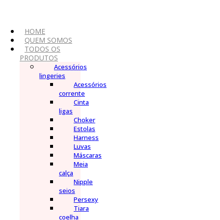
Ir
para
o
conteúdo
HOME
QUEM SOMOS
TODOS OS
PRODUTOS
Acessórios
lingeries
Acessórios
corrente
Cinta
ligas
Choker
Estolas
Harness
Luvas
Máscaras
Meia
calça
Nipple
seios
Persexy
Tiara
coelha