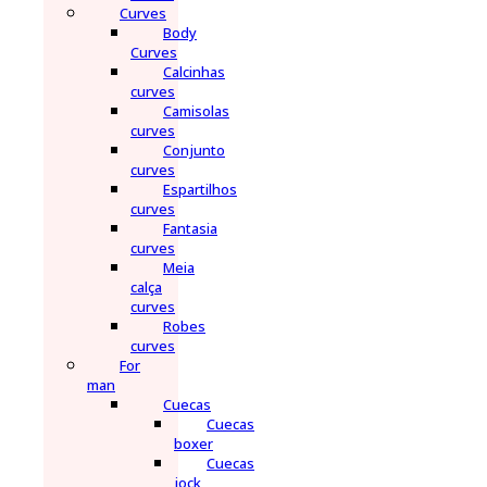
Curves
Body
Curves
Calcinhas
curves
Camisolas
curves
Conjunto
curves
Espartilhos
curves
Fantasia
curves
Meia
calça
curves
Robes
curves
For
man
Cuecas
Cuecas
boxer
Cuecas
jock