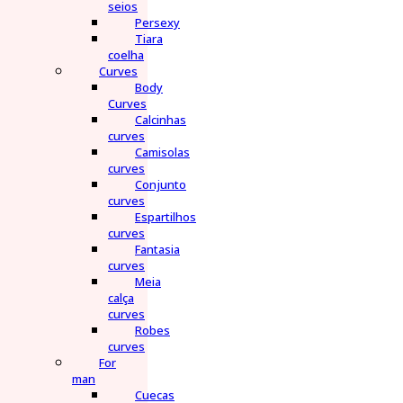
seios
Persexy
Tiara
coelha
Curves
Body
Curves
Calcinhas
curves
Camisolas
curves
Conjunto
curves
Espartilhos
curves
Fantasia
curves
Meia
calça
curves
Robes
curves
For
man
Cuecas