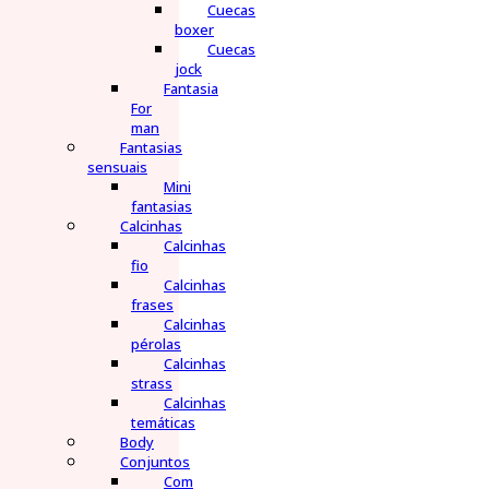
Cuecas
boxer
Cuecas
jock
Fantasia
For
man
Fantasias
sensuais
Mini
fantasias
Calcinhas
Calcinhas
fio
Calcinhas
frases
Calcinhas
pérolas
Calcinhas
strass
Calcinhas
temáticas
Body
Conjuntos
Com