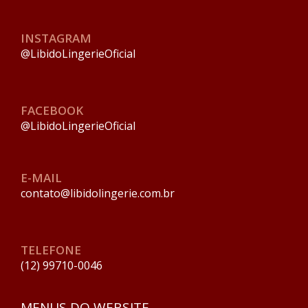
INSTAGRAM
@LibidoLingerieOficial
FACEBOOK
@LibidoLingerieOficial
E-MAIL
contato@libidolingerie.com.br
TELEFONE
(12) 99710-0046
MENUS DO WEBSITE