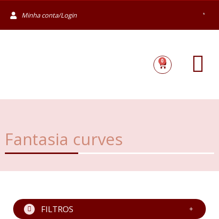
Minha conta/Login
0
Fantasia curves
FILTROS