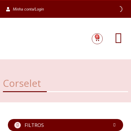
Minha conta/Login
0
Corselet
FILTROS