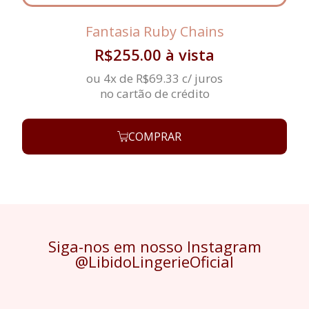
Calcinha fio dental com pompom removível
Fantasia Ruby Chains
Look lúdico, sensual e ideal para momentos de
fantasia
R$
255.00
à vista
ou 4x de
R$
69.33
c/ juros
no cartão de crédito
COMPRAR
Siga-nos em nosso Instagram
@LibidoLingerieOficial