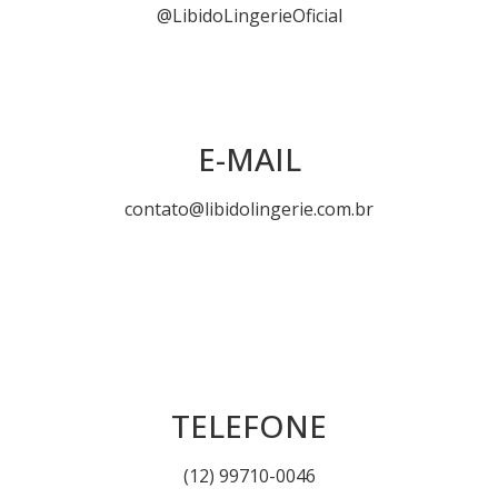
@LibidoLingerieOficial
E-MAIL
contato@libidolingerie.com.br
TELEFONE
(12) 99710-0046