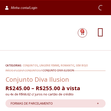
Minha conta/Login
0
CATEGORIAS:
CONJUNTOS
,
LINGERIE FEMME
,
ROMANTIC
,
SEM BOJO
INÍCIO
/
LOJA
/
CONJUNTOS
/ CONJUNTO DIVA ILUSION
Conjunto Diva Ilusion
R$
245.00
–
R$
255.00
à vista
ou 4x de
R$
66.62
c/ juros no cartão de crédito
FORMAS DE PARCELAMENTO