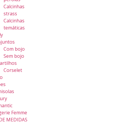
Calcinhas
strass
Calcinhas
temáticas
dy
juntos
Com bojo
Sem bojo
artilhos
Corselet
o
bes
isolas
ury
antic
gerie Femme
DE MEDIDAS