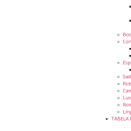
Bo
Con
Esp
Sad
Ro
Cam
Lux
Rom
Lin
TABELA 