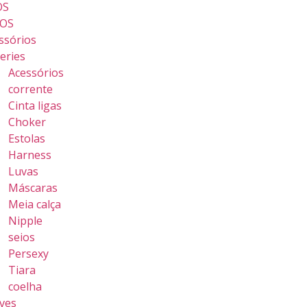
OS
OS
ssórios
geries
Acessórios
corrente
Cinta ligas
Choker
Estolas
Harness
Luvas
Máscaras
Meia calça
Nipple
seios
Persexy
Tiara
coelha
ves