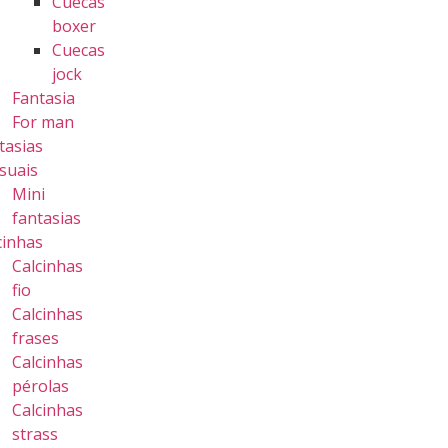
Cuecas
boxer
Cuecas
jock
Fantasia
For man
tasias
suais
Mini
fantasias
cinhas
Calcinhas
fio
Calcinhas
frases
Calcinhas
pérolas
Calcinhas
strass