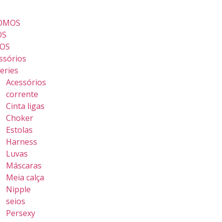
FALE CONOSCO
OMOS
OS
OS
ssórios
geries
Acessórios
corrente
Cinta ligas
Choker
Estolas
Harness
Luvas
Máscaras
Meia calça
Nipple
seios
Persexy