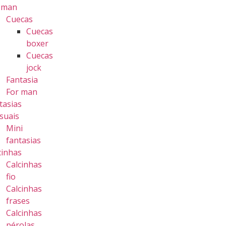
 man
Cuecas
Cuecas
boxer
Cuecas
jock
Fantasia
For man
tasias
suais
Mini
fantasias
cinhas
Calcinhas
fio
Calcinhas
frases
Calcinhas
pérolas