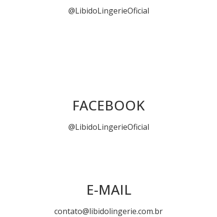
@LibidoLingerieOficial
FACEBOOK
@LibidoLingerieOficial
E-MAIL
contato@libidolingerie.com.br