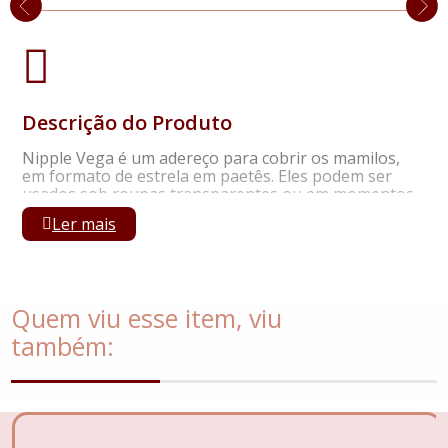
Descrição do Produto
Nipple Vega é um adereço para cobrir os mamilos,
em formato de estrela em paetês. Eles podem ser
usados sob roupas transparentes ou em momentos
íntimos para adicionar um toque de sensualidade ao
Ler mais
visual. Nas cores preto e vermelho. Não acompanha
acessórios.
Quem viu esse item, viu
também: