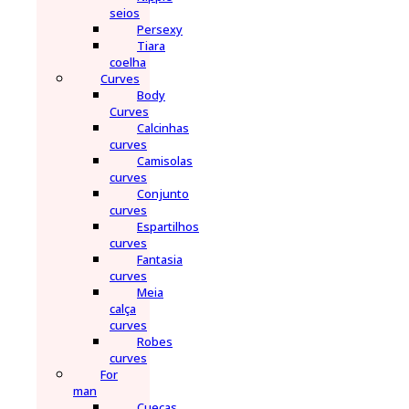
seios
Persexy
Tiara
coelha
Curves
Body
Curves
Calcinhas
curves
Camisolas
curves
Conjunto
curves
Espartilhos
curves
Fantasia
curves
Meia
calça
curves
Robes
curves
For
man
Cuecas