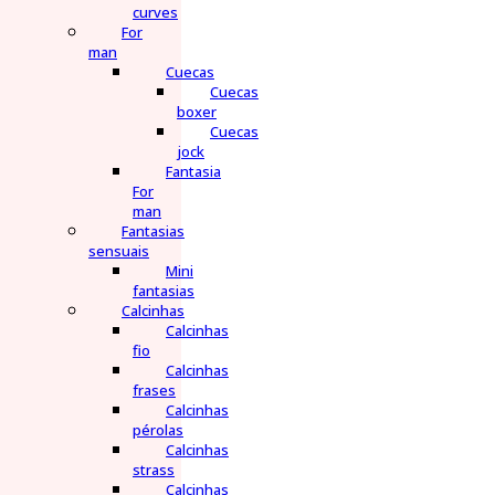
curves
For
man
Cuecas
Cuecas
boxer
Cuecas
jock
Fantasia
For
man
Fantasias
sensuais
Mini
fantasias
Calcinhas
Calcinhas
fio
Calcinhas
frases
Calcinhas
pérolas
Calcinhas
strass
Calcinhas