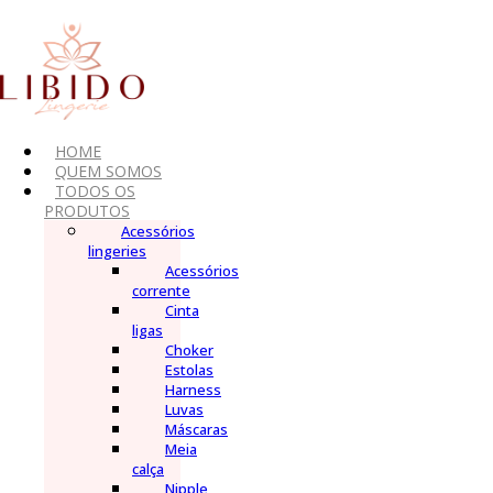
Ir
para
o
conteúdo
HOME
QUEM SOMOS
TODOS OS
PRODUTOS
Acessórios
lingeries
Acessórios
corrente
Cinta
ligas
Choker
Estolas
Harness
Luvas
Máscaras
Meia
calça
Nipple