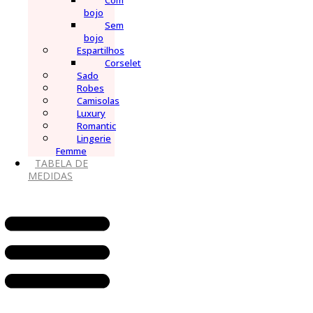
Com
bojo
Sem
bojo
Espartilhos
Corselet
Sado
Robes
Camisolas
Luxury
Romantic
Lingerie
Femme
TABELA DE
MEDIDAS