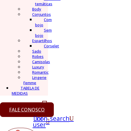
temáticas
Body
Conjuntos
Com
bojo
Sem
bojo
Espartilhos
Corselet
Sado
Robes
Camisolas
Luxury
Romantic
Lingerie
Femme
TABELA DE
MEDIDAS
FALE CONOSCO
Lnr-
Icon_search
user