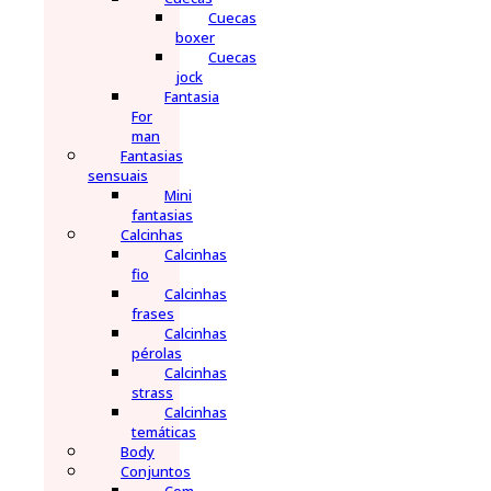
Cuecas
boxer
Cuecas
jock
Fantasia
For
man
Fantasias
sensuais
Mini
fantasias
Calcinhas
Calcinhas
fio
Calcinhas
frases
Calcinhas
pérolas
Calcinhas
strass
Calcinhas
temáticas
Body
Conjuntos