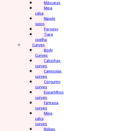
Máscaras
Meia
calça
Nipple
seios
Persexy
Tiara
coelha
Curves
Body
Curves
Calcinhas
curves
Camisolas
curves
Conjunto
curves
Espartilhos
curves
Fantasia
curves
Meia
calça
curves
Robes