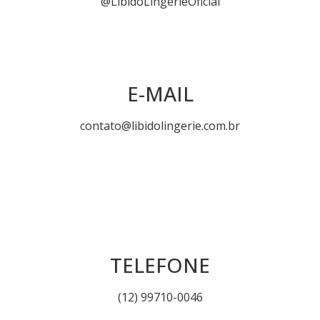
@LibidoLingerieOficial
E-MAIL
contato@libidolingerie.com.br
TELEFONE
(12) 99710-0046