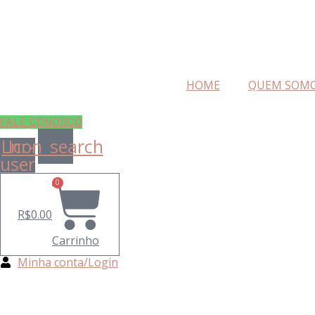
HOME
QUEM SOM
FALE CONOSCO
Lnr-
Icon_search
user
0
R$
0.00
Carrinho
Minha conta/Login