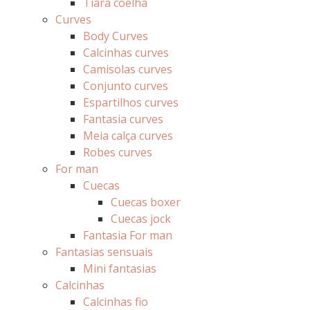
Tiara coelha
Curves
Body Curves
Calcinhas curves
Camisolas curves
Conjunto curves
Espartilhos curves
Fantasia curves
Meia calça curves
Robes curves
For man
Cuecas
Cuecas boxer
Cuecas jock
Fantasia For man
Fantasias sensuais
Mini fantasias
Calcinhas
Calcinhas fio