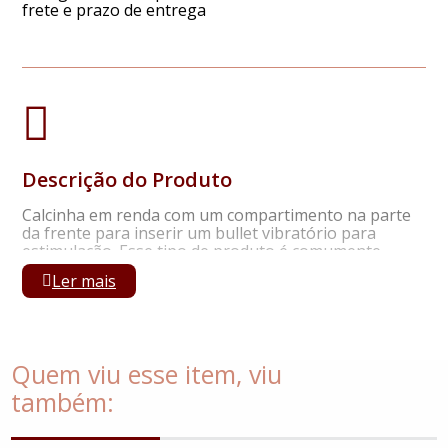
frete e prazo de entrega
Descrição do Produto
Calcinha em renda com um compartimento na parte
da frente para inserir um bullet vibratório para
estimulação. Esse tipo de produto é comumente
chamado de "calcinha porta bullet" ou "calcinha porta
Ler mais
vibrador". Uma calcinha para apimentar o
relacionamento á dois, Use a criatividade e tenha
sensações inesqueciveis. Pode ter variação tipo de
renda.
Quem viu esse item, viu
também: