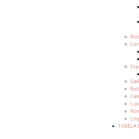
Bo
Con
Esp
Sad
Ro
Cam
Lux
Rom
Lin
TABELA 