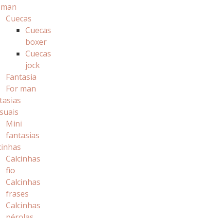
 man
Cuecas
Cuecas
boxer
Cuecas
jock
Fantasia
For man
tasias
suais
Mini
fantasias
cinhas
Calcinhas
fio
Calcinhas
frases
Calcinhas
pérolas