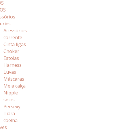
OS
OS
ssórios
geries
Acessórios
corrente
Cinta ligas
Choker
Estolas
Harness
Luvas
Máscaras
Meia calça
Nipple
seios
Persexy
Tiara
coelha
ves