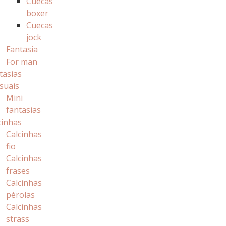
Cuecas
boxer
Cuecas
jock
Fantasia
For man
tasias
suais
Mini
fantasias
cinhas
Calcinhas
fio
Calcinhas
frases
Calcinhas
pérolas
Calcinhas
strass