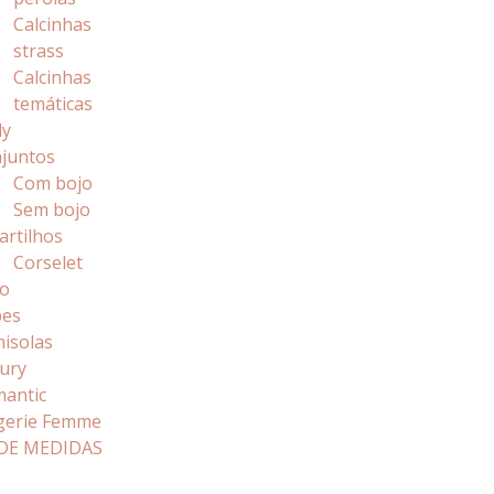
Calcinhas
strass
Calcinhas
temáticas
dy
juntos
Com bojo
Sem bojo
artilhos
Corselet
o
bes
isolas
ury
antic
gerie Femme
DE MEDIDAS