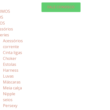
FALE CONOSCO
OMOS
OS
OS
ssórios
geries
Acessórios
corrente
Cinta ligas
Choker
Estolas
Harness
Luvas
Máscaras
Meia calça
Nipple
seios
Persexy