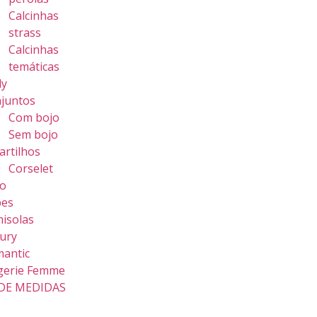
Calcinhas
strass
Calcinhas
temáticas
dy
juntos
Com bojo
Sem bojo
artilhos
Corselet
o
bes
isolas
ury
antic
gerie Femme
DE MEDIDAS