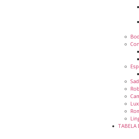
Bo
Con
Esp
Sad
Ro
Cam
Lux
Rom
Lin
TABELA 