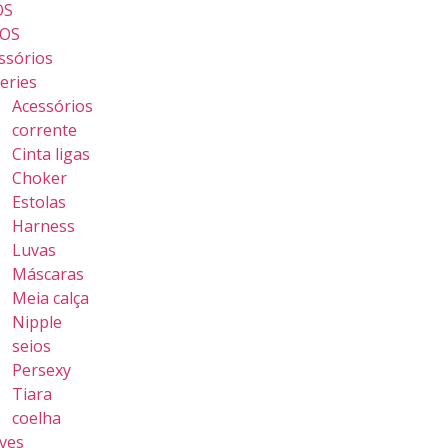
OS
OS
ssórios
geries
Acessórios
corrente
Cinta ligas
Choker
Estolas
Harness
Luvas
Máscaras
Meia calça
Nipple
seios
Persexy
Tiara
coelha
ves