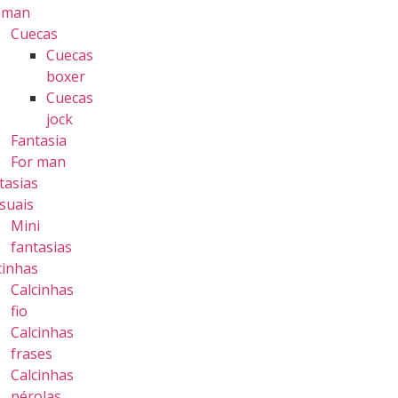
 man
Cuecas
Cuecas
boxer
Cuecas
jock
Fantasia
For man
tasias
suais
Mini
fantasias
cinhas
Calcinhas
fio
Calcinhas
frases
Calcinhas
pérolas