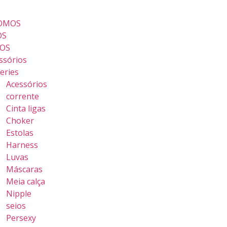
FALE CONOSCO
OMOS
OS
OS
ssórios
geries
Acessórios
corrente
Cinta ligas
Choker
Estolas
Harness
Luvas
Máscaras
Meia calça
Nipple
seios
Persexy