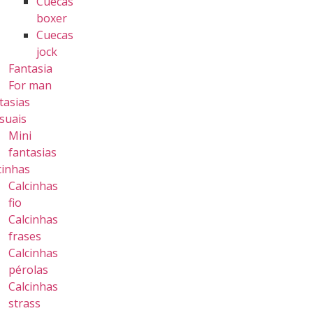
Cuecas
boxer
Cuecas
jock
Fantasia
For man
tasias
suais
Mini
fantasias
cinhas
Calcinhas
fio
Calcinhas
frases
Calcinhas
pérolas
Calcinhas
strass