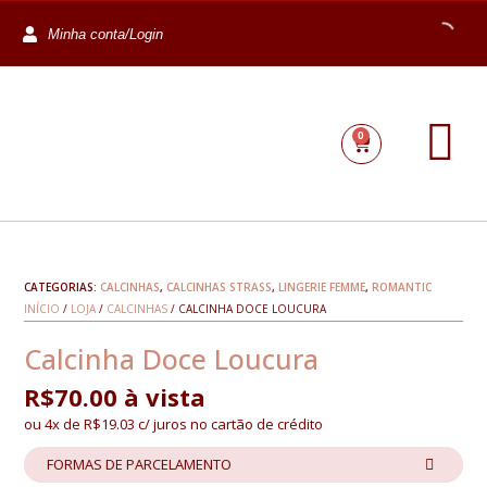
Minha conta/Login
0
CATEGORIAS:
CALCINHAS
,
CALCINHAS STRASS
,
LINGERIE FEMME
,
ROMANTIC
INÍCIO
/
LOJA
/
CALCINHAS
/ CALCINHA DOCE LOUCURA
Calcinha Doce Loucura
R$
70.00
à vista
ou 4x de
R$
19.03
c/ juros no cartão de crédito
FORMAS DE PARCELAMENTO