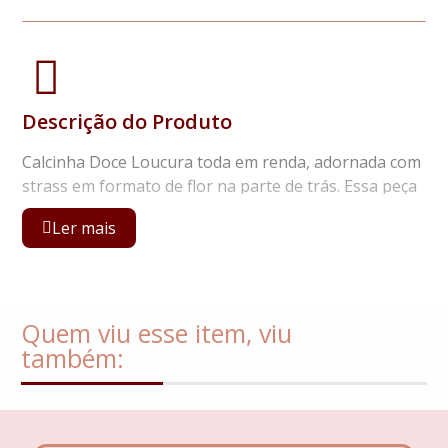
Descrição do Produto
Calcinha Doce Loucura toda em renda, adornada com
strass em formato de flor na parte de trás. Essa peça
combina elegância com um toque de glamour, ideal
Ler mais
para momentos especiais. Pode ter variação tipo de
renda.
Quem viu esse item, viu
também: