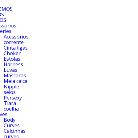
OMOS
OS
OS
ssórios
geries
Acessórios
corrente
Cinta ligas
Choker
Estolas
Harness
Luvas
Máscaras
Meia calça
Nipple
seios
Persexy
Tiara
coelha
ves
Body
Curves
Calcinhas
curves