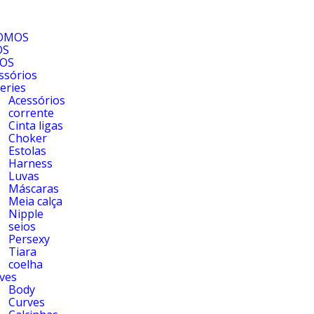
FALE CONOSCO
OMOS
OS
OS
ssórios
geries
Acessórios
corrente
Cinta ligas
Choker
Estolas
Harness
Luvas
Máscaras
Meia calça
Nipple
seios
Persexy
Tiara
coelha
ves
Body
Curves