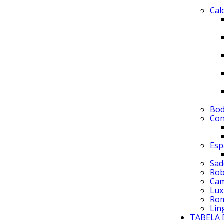
Cal
Bo
Con
Esp
Sad
Ro
Cam
Lux
Rom
Lin
TABELA 