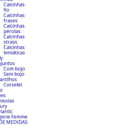
Calcinhas
fio
Calcinhas
frases
Calcinhas
pérolas
Calcinhas
strass
Calcinhas
temáticas
dy
juntos
Com bojo
Sem bojo
artilhos
Corselet
o
bes
isolas
ury
antic
gerie Femme
DE MEDIDAS