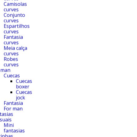
Camisolas
curves
Conjunto
curves
Espartilhos
curves
Fantasia
curves
Meia calça
curves
Robes
curves
 man
Cuecas
Cuecas
boxer
Cuecas
jock
Fantasia
For man
tasias
suais
Mini
fantasias
cinhas