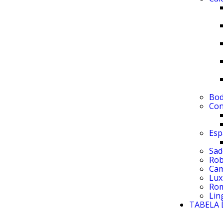
Bo
Con
Esp
Sad
Ro
Cam
Lux
Rom
Lin
TABELA 