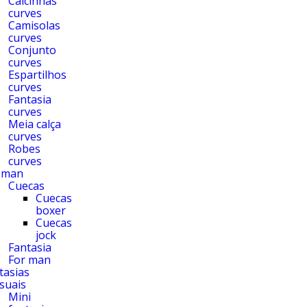
Calcinhas
curves
Camisolas
curves
Conjunto
curves
Espartilhos
curves
Fantasia
curves
Meia calça
curves
Robes
curves
 man
Cuecas
Cuecas
boxer
Cuecas
jock
Fantasia
For man
tasias
suais
Mini