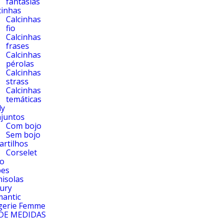
fantasias
cinhas
Calcinhas
fio
Calcinhas
frases
Calcinhas
pérolas
Calcinhas
strass
Calcinhas
temáticas
dy
juntos
Com bojo
Sem bojo
artilhos
Corselet
o
bes
isolas
ury
antic
gerie Femme
DE MEDIDAS