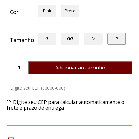
Pink
Preto
Cor
G
GG
M
P
Tamanho
Adicionar ao carrinho
Camisola
Fascínio
quantidade
💡 Digite seu CEP para calcular automaticamente o
frete e prazo de entrega