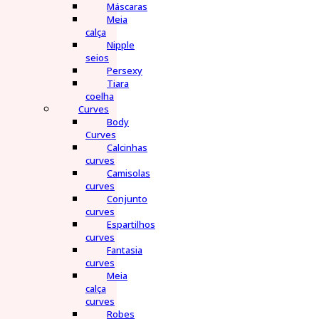
Máscaras
Meia
calça
Nipple
seios
Persexy
Tiara
coelha
Curves
Body
Curves
Calcinhas
curves
Camisolas
curves
Conjunto
curves
Espartilhos
curves
Fantasia
curves
Meia
calça
curves
Robes