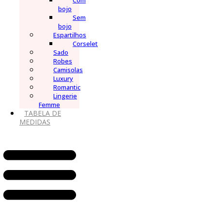
Com
bojo
Sem
bojo
Espartilhos
Corselet
Sado
Robes
Camisolas
Luxury
Romantic
Lingerie
Femme
TABELA DE
MEDIDAS