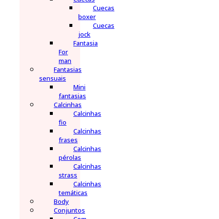
Cuecas
boxer
Cuecas
jock
Fantasia
For
man
Fantasias
sensuais
Mini
fantasias
Calcinhas
Calcinhas
fio
Calcinhas
frases
Calcinhas
pérolas
Calcinhas
strass
Calcinhas
temáticas
Body
Conjuntos