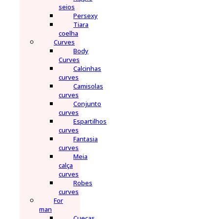
seios
Persexy
Tiara
coelha
Curves
Body
Curves
Calcinhas
curves
Camisolas
curves
Conjunto
curves
Espartilhos
curves
Fantasia
curves
Meia
calça
curves
Robes
curves
For
man
Cuecas