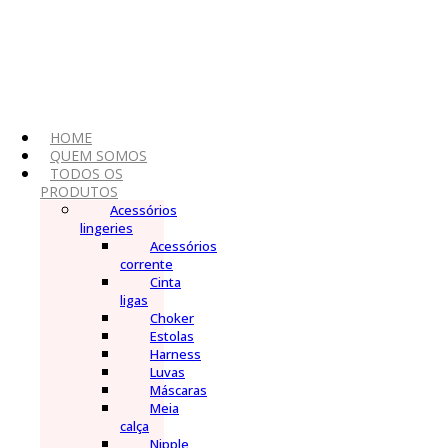
Ir
para
o
conteúdo
HOME
QUEM SOMOS
TODOS OS
PRODUTOS
Acessórios
lingeries
Acessórios
corrente
Cinta
ligas
Choker
Estolas
Harness
Luvas
Máscaras
Meia
calça
Nipple