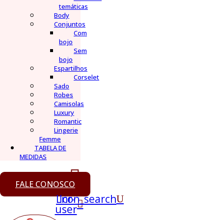
temáticas
Body
Conjuntos
Com
bojo
Sem
bojo
Espartilhos
Corselet
Sado
Robes
Camisolas
Luxury
Romantic
Lingerie
Femme
TABELA DE
MEDIDAS
FALE CONOSCO
Lnr-
Icon_search
user