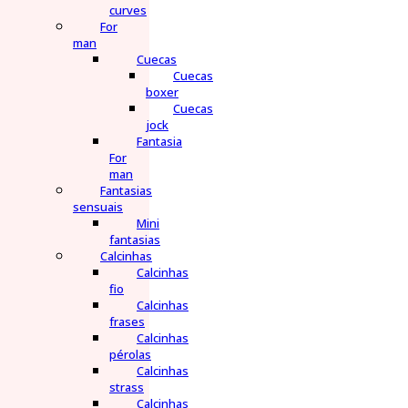
curves
For
man
Cuecas
Cuecas
boxer
Cuecas
jock
Fantasia
For
man
Fantasias
sensuais
Mini
fantasias
Calcinhas
Calcinhas
fio
Calcinhas
frases
Calcinhas
pérolas
Calcinhas
strass
Calcinhas