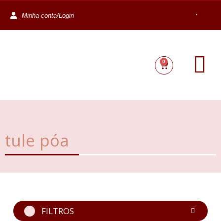
Minha conta/Login
0
tule póa
FILTROS