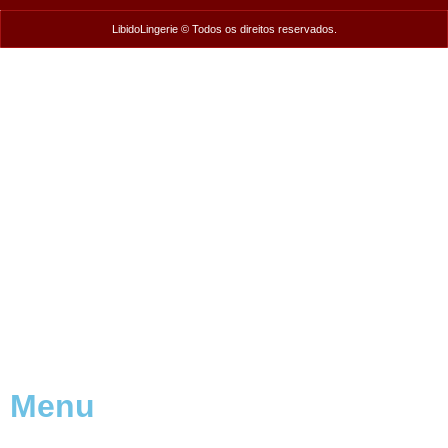
LibidoLingerie © Todos os direitos reservados.
Menu