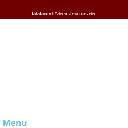
LibidoLingerie © Todos os direitos reservados.
Menu