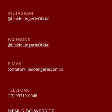
INSTAGRAM
@LibidoLingerieOficial
FACEBOOK
@LibidoLingerieOficial
E-MAIL
contato@libidolingerie.com.br
TELEFONE
(12) 99710-0046
MENUS DO WEBSITE