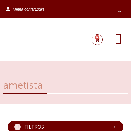
Minha conta/Login
0
ametista
FILTROS