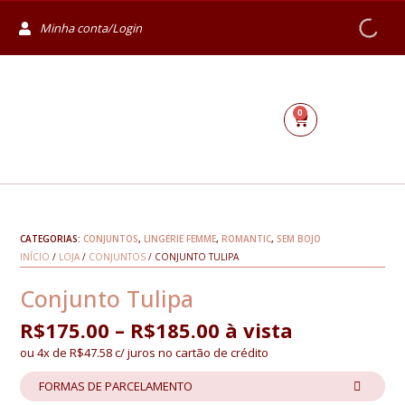
Minha conta/Login
0
CATEGORIAS:
CONJUNTOS
,
LINGERIE FEMME
,
ROMANTIC
,
SEM BOJO
INÍCIO
/
LOJA
/
CONJUNTOS
/ CONJUNTO TULIPA
Conjunto Tulipa
R$
175.00
–
R$
185.00
à vista
ou 4x de
R$
47.58
c/ juros no cartão de crédito
FORMAS DE PARCELAMENTO