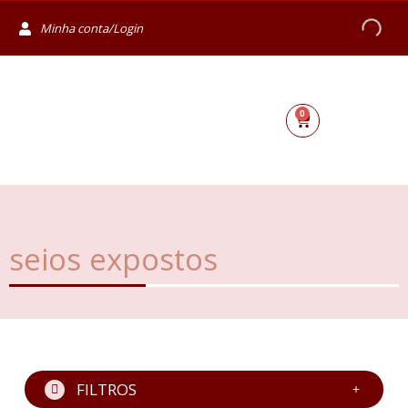
Minha conta/Login
0
seios expostos
FILTROS