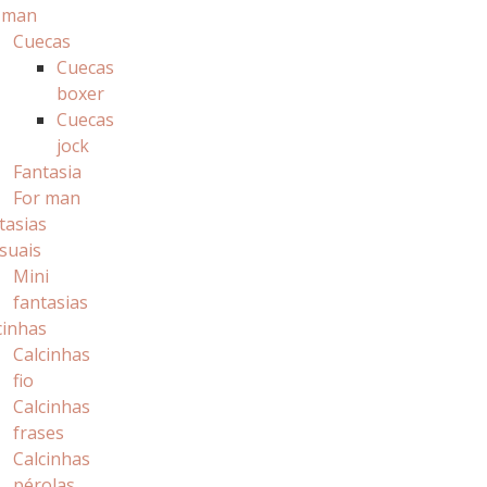
 man
Cuecas
Cuecas
boxer
Cuecas
jock
Fantasia
For man
tasias
suais
Mini
fantasias
cinhas
Calcinhas
fio
Calcinhas
frases
Calcinhas
pérolas