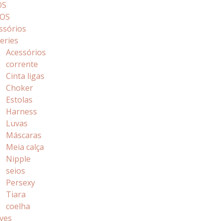
OS
OS
ssórios
geries
Acessórios
corrente
Cinta ligas
Choker
Estolas
Harness
Luvas
Máscaras
Meia calça
Nipple
seios
Persexy
Tiara
coelha
ves