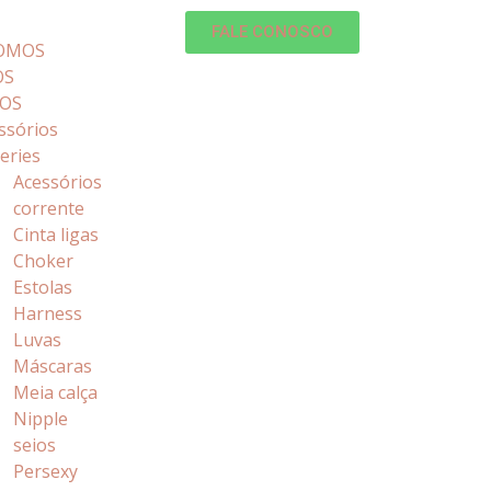
FALE CONOSCO
OMOS
OS
OS
ssórios
geries
Acessórios
corrente
Cinta ligas
Choker
Estolas
Harness
Luvas
Máscaras
Meia calça
Nipple
seios
Persexy