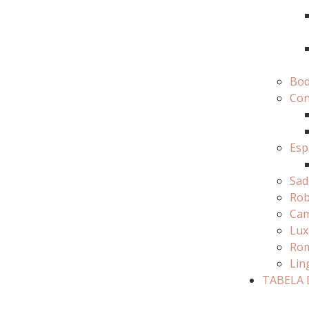
Bo
Con
Esp
Sad
Ro
Cam
Lux
Rom
Lin
TABELA 