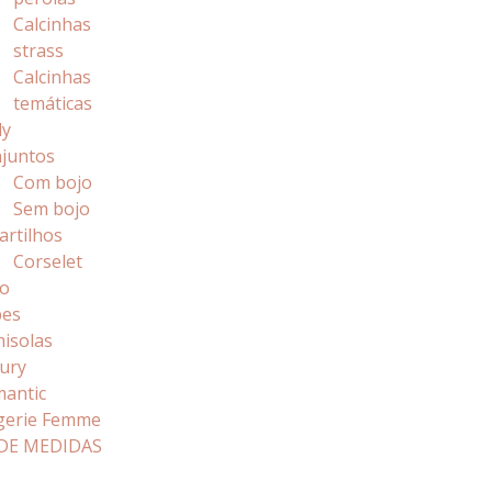
Calcinhas
strass
Calcinhas
temáticas
dy
juntos
Com bojo
Sem bojo
artilhos
Corselet
o
bes
isolas
ury
antic
gerie Femme
DE MEDIDAS