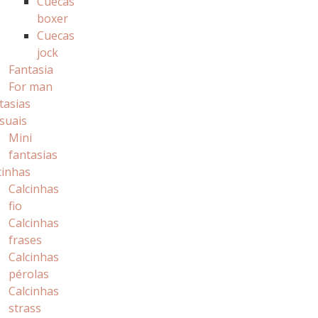
Cuecas
boxer
Cuecas
jock
Fantasia
For man
tasias
suais
Mini
fantasias
cinhas
Calcinhas
fio
Calcinhas
frases
Calcinhas
pérolas
Calcinhas
strass