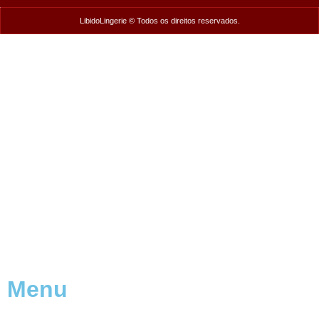
LibidoLingerie © Todos os direitos reservados.
Menu