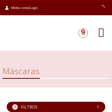
Minha conta/Login
0
Máscaras
FILTROS