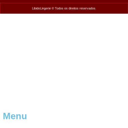
LibidoLingerie © Todos os direitos reservados.
Menu