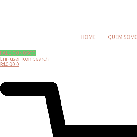
HOME
QUEM SOM
FALE CONOSCO
Lnr-user
Icon_search
R$
0.00
0