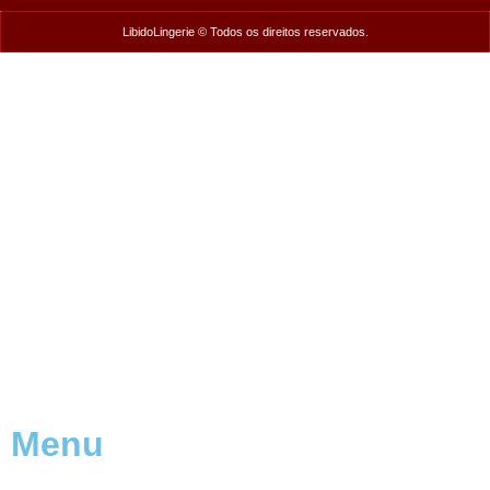
LibidoLingerie © Todos os direitos reservados.
Menu