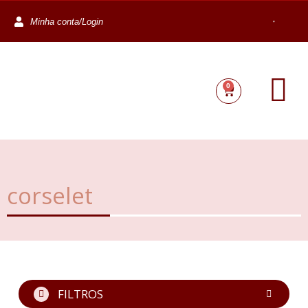
Minha conta/Login
0
corselet
FILTROS