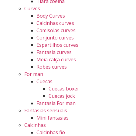
Tiara coelha
Curves
Body Curves
Calcinhas curves
Camisolas curves
Conjunto curves
Espartilhos curves
Fantasia curves
Meia calça curves
Robes curves
For man
Cuecas
Cuecas boxer
Cuecas jock
Fantasia For man
Fantasias sensuais
Mini fantasias
Calcinhas
Calcinhas fio