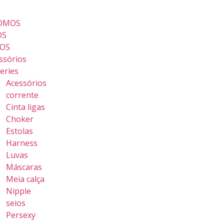
FALE CONOSCO
OMOS
OS
OS
ssórios
geries
Acessórios
corrente
Cinta ligas
Choker
Estolas
Harness
Luvas
Máscaras
Meia calça
Nipple
seios
Persexy