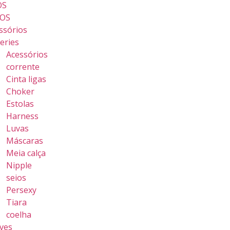
OS
OS
ssórios
geries
Acessórios
corrente
Cinta ligas
Choker
Estolas
Harness
Luvas
Máscaras
Meia calça
Nipple
seios
Persexy
Tiara
coelha
ves