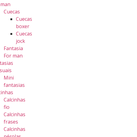
 man
Cuecas
Cuecas
boxer
Cuecas
jock
Fantasia
For man
tasias
suais
Mini
fantasias
cinhas
Calcinhas
fio
Calcinhas
frases
Calcinhas
pérolas