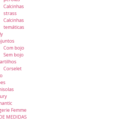
Calcinhas
strass
Calcinhas
temáticas
dy
juntos
Com bojo
Sem bojo
artilhos
Corselet
o
bes
isolas
ury
antic
gerie Femme
DE MEDIDAS