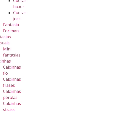
Cuecas
boxer
Cuecas
jock
Fantasia
For man
tasias
suais
Mini
fantasias
cinhas
Calcinhas
fio
Calcinhas
frases
Calcinhas
pérolas
Calcinhas
strass