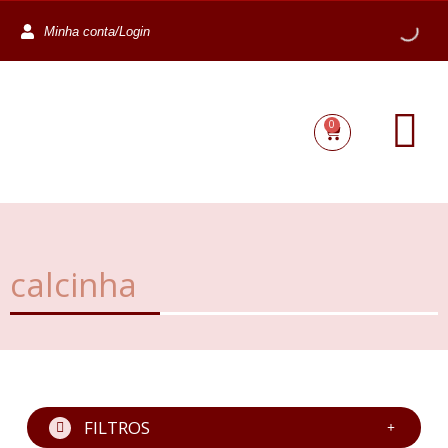
Minha conta/Login
0
calcinha
FILTROS