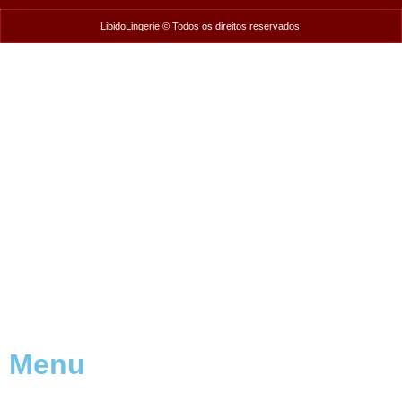
LibidoLingerie © Todos os direitos reservados.
Menu