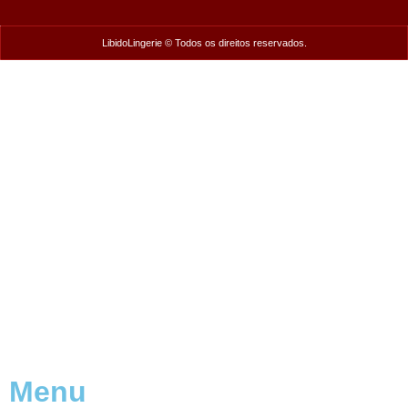
LibidoLingerie © Todos os direitos reservados.
Menu