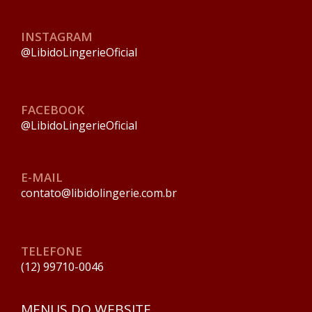
INSTAGRAM
@LibidoLingerieOficial
FACEBOOK
@LibidoLingerieOficial
E-MAIL
contato@libidolingerie.com.br
TELEFONE
(12) 99710-0046
MENUS DO WEBSITE