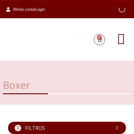
Minha conta/Login
0
Boxer
FILTROS