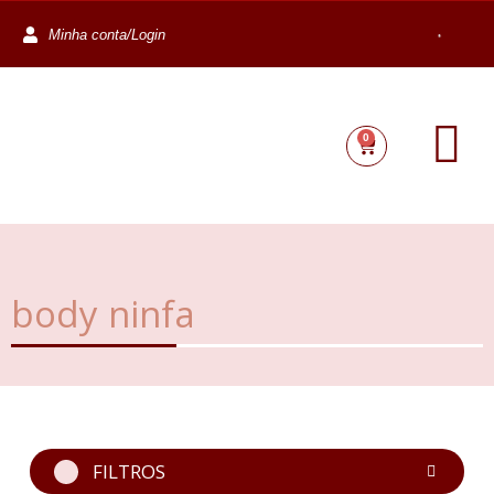
Minha conta/Login
0
body ninfa
FILTROS