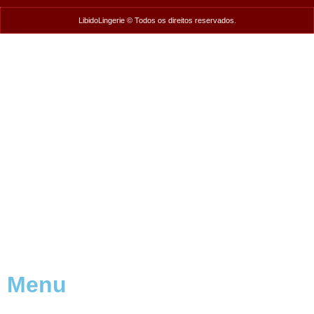
LibidoLingerie © Todos os direitos reservados.
Menu