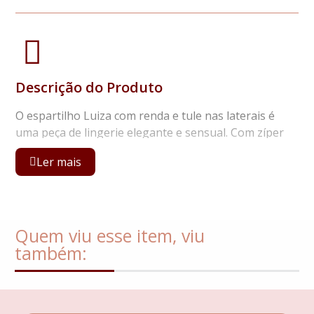
Descrição do Produto
O espartilho Luiza com renda e tule nas laterais é
uma peça de lingerie elegante e sensual. Com zíper
frontal, proporciona facilidade para vestir e ajustar.
Ler mais
As meias e a cinta-liga adicionam um toque clássico e
sedutor a lingerie, complementando o visual de
forma encantadora. Acompanha calcinha, meias 7/8, e
ligas. Pode ter variação tipo de renda.
Quem viu esse item, viu
também: